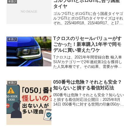
ゴルフGTIとポロGTIに合う国産
車選び
タイヤ
ゴルフGTIとポロGTIに合う国産タイヤゴ
ルフGTIとポロGTIのタイヤサイズはそれ
ぞれ、225/40/R18、215/40/R17、と17イ
ンチと18インチで国産タイヤだと4本で10
万円は超える。今回イエローハットから
「ecofine」と...
Tクロスのリセールバリューがす
車選び
ごかった！新車購入1年半で同モ
デルに買い替えたワケ
Tクロスは、2021年年間登録台数 輸入車
SUVカテゴリーで2年連続第1位を獲得し
た人気車種です。その結果、需要が伸
び、中古車市場の価格も高騰していま
す。私は新車購入1年半乗り続けたTクロ
ス（2021年モデル）からTクロス（2022
050番号は危険？それとも安全？
車選び
年モデル...
知らないと損する着信対応法
050番号は危険？それとも安全？知らない
と損する着信対応法公開日：2025年8月
14日 050番号に対する世間の印象050から
始まる番号の着信を見ると、多くの人は
一瞬身構えます。 詐欺やしつこい営業の
イメージが強く、「出ない」選択をする
人も...