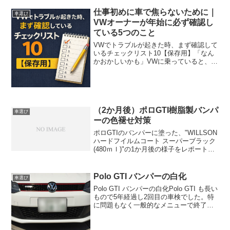
仕事初めに車で焦らないために｜
車選び
VWオーナーが年始に必ず確認し
ている5つのこと
VWでトラブルが起きた時、まず確認して
いるチェックリスト10【保存用】「なん
かおかしいかも」VWに乗っていると、
この“うっすらした違和感”を感じる瞬間が
あります。エンジン音がいつもと違う。
警告灯が一瞬点いた気がする。 エアコン
の効きが弱...
（2か月後）ポロGTI樹脂製バンパ
車選び
ーの色褪せ対策
ポロGTIのバンパーに塗った、"WILLSON
ハードフイルムコート スーパーブラック
(480ｍｌ)"の1か月後の様子をレポートし
ます！いや、これは結構使えます。2か月
経っても1か月目と変わりなく、劣化して
いません。アーマーオールとは歴然...
Polo GTI バンパーの白化
車選び
Polo GTI バンパーの白化Polo GTI も長い
もので5年経過し2回目の車検でした。特
に問題もなく一般的なメニューで終了し
ています。VWのサービスプラスは今回も
加入せず。前回の車検時に辞めています
が、結果としては正解でした。これも