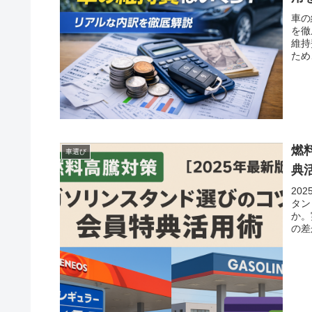
車の
を徹
維持
ため
燃
車選び
典
20
タン
か。
の差