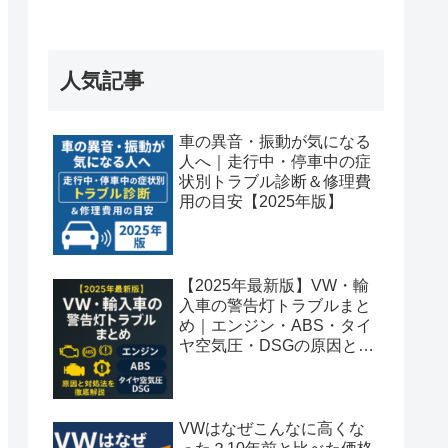
人気記事
車の異音・振動が気になる
人へ｜走行中・停車中の症
状別トラブル診断＆修理費
用の目安【2025年版】
【2025年最新版】VW・輸
入車の警告灯トラブルまと
め｜エンジン・ABS・タイ
ヤ空気圧・DSGの原因と対
処法を徹底解説
VWはなぜこんなに高くな