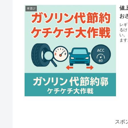
値
車選び
お
レギ
るけ
い。
ます
スポ