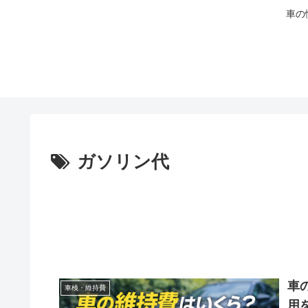
車の
ガソリン代
車
車検・維持費
用