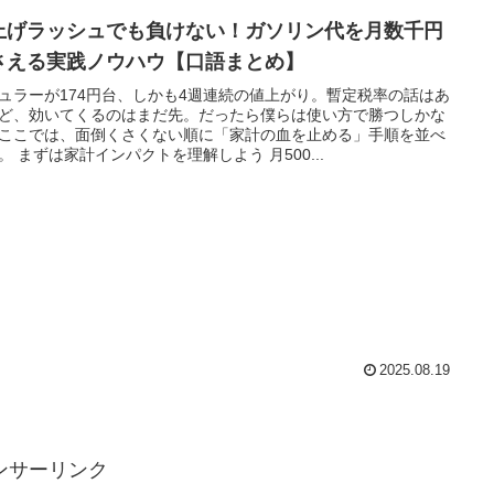
上げラッシュでも負けない！ガソリン代を月数千円
さえる実践ノウハウ【口語まとめ】
ュラーが174円台、しかも4週連続の値上がり。暫定税率の話はあ
ど、効いてくるのはまだ先。だったら僕らは使い方で勝つしかな
ここでは、面倒くさくない順に「家計の血を止める」手順を並べ
。 まずは家計インパクトを理解しよう 月500...
2025.08.19
ンサーリンク