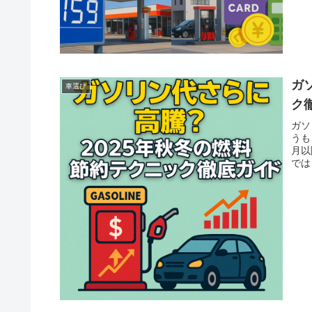
ガ
車選び
ク
ガソ
うも
月以
では