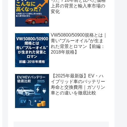
った？10年前と比べた価格
上昇の背景と輸入車市場の
変化
VW50800/50900規格とは｜
青い“ブルーオイル”が生ま
れた背景とロマン【前編：
2018年規格】
【2025年最新版】EV・ハ
イブリッド車のバッテリー
寿命と交換費用｜ガソリン
車との違いを徹底比較