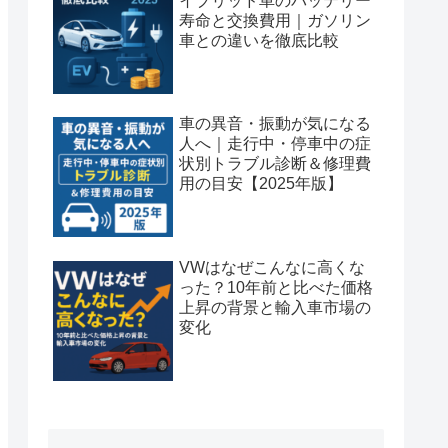
イブリッド車のバッテリー
寿命と交換費用｜ガソリン
車との違いを徹底比較
車の異音・振動が気になる
人へ｜走行中・停車中の症
状別トラブル診断＆修理費
用の目安【2025年版】
VWはなぜこんなに高くな
った？10年前と比べた価格
上昇の背景と輸入車市場の
変化