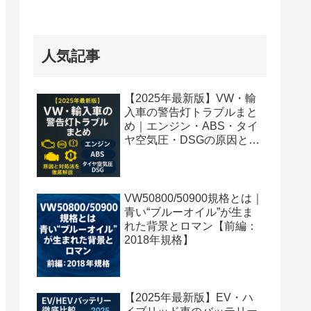
人気記事
【2025年最新版】VW・輸
入車の警告灯トラブルまと
め｜エンジン・ABS・タイ
ヤ空気圧・DSGの原因と対
処法を徹底解説
VW50800/50900規格とは｜
青い“ブルーオイル”が生ま
れた背景とロマン【前編：
2018年規格】
【2025年最新版】EV・ハ