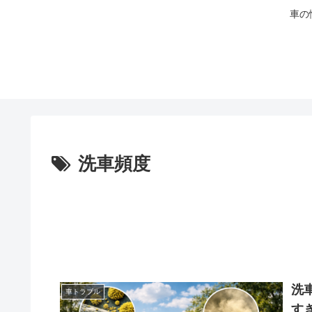
車の
洗車頻度
洗
車トラブル
す