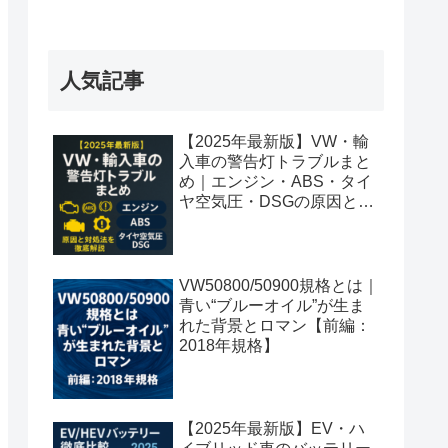
人気記事
【2025年最新版】VW・輸
入車の警告灯トラブルまと
め｜エンジン・ABS・タイ
ヤ空気圧・DSGの原因と対
処法を徹底解説
VW50800/50900規格とは｜
青い“ブルーオイル”が生ま
れた背景とロマン【前編：
2018年規格】
【2025年最新版】EV・ハ