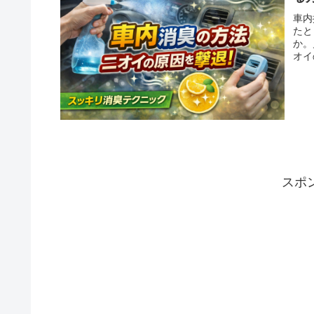
車内
たと
か。
オイ
スポ