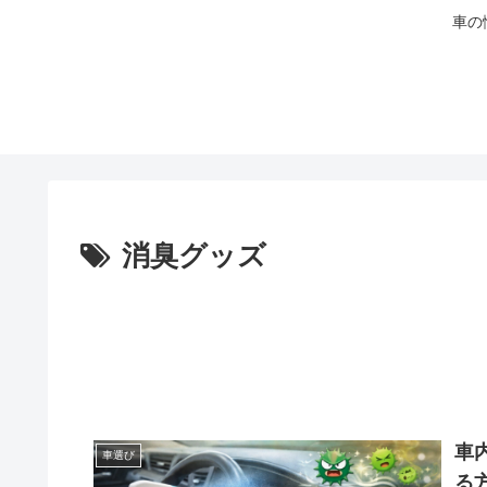
車の
消臭グッズ
車
車選び
る