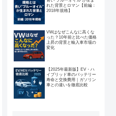
青い“ブルーオイル”が生ま
れた背景とロマン【前編：
2018年規格】
VWはなぜこんなに高くな
った？10年前と比べた価格
上昇の背景と輸入車市場の
変化
【2025年最新版】EV・ハ
イブリッド車のバッテリー
寿命と交換費用｜ガソリン
車との違いを徹底比較