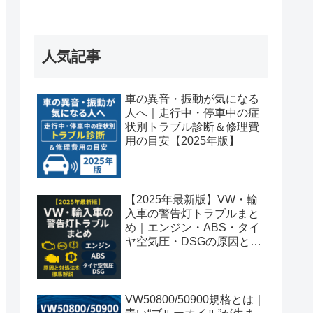
人気記事
車の異音・振動が気になる
人へ｜走行中・停車中の症
状別トラブル診断＆修理費
用の目安【2025年版】
【2025年最新版】VW・輸
入車の警告灯トラブルまと
め｜エンジン・ABS・タイ
ヤ空気圧・DSGの原因と対
処法を徹底解説
VW50800/50900規格とは｜