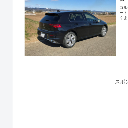
ゴル
ート
くま
スポ