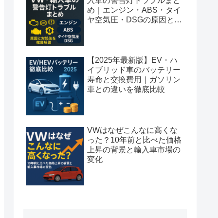
入車の警告灯トラブルまと
め｜エンジン・ABS・タイ
ヤ空気圧・DSGの原因と対
処法を徹底解説
【2025年最新版】EV・ハ
イブリッド車のバッテリー
寿命と交換費用｜ガソリン
車との違いを徹底比較
VWはなぜこんなに高くな
った？10年前と比べた価格
上昇の背景と輸入車市場の
変化