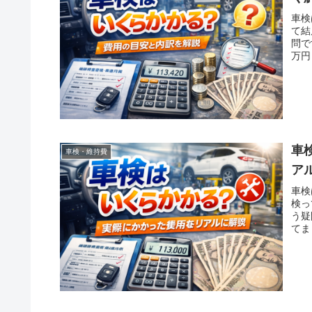
車検
て結
問で
万円
車
車検・維持費
ア
車検
検っ
う疑
てま