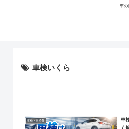
車の
車検いくら
車
車検・維持費
く