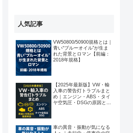
人気記事
VW50800/50900規格とは｜
青い“ブルーオイル”が生ま
れた背景とロマン【前編：
2018年規格】
【2025年最新版】VW・輸
入車の警告灯トラブルまと
め｜エンジン・ABS・タイ
ヤ空気圧・DSGの原因と対
処法を徹底解説
車の異音・振動が気になる