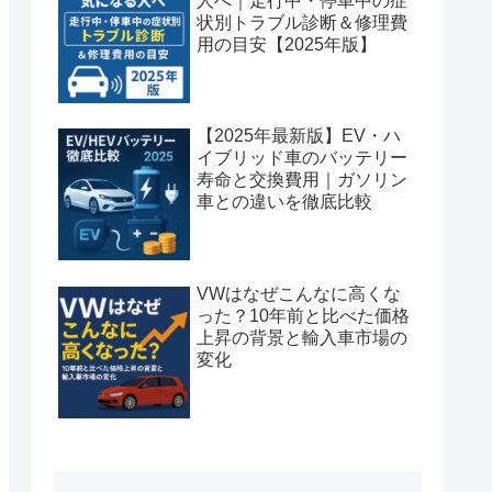
人へ｜走行中・停車中の症
状別トラブル診断＆修理費
用の目安【2025年版】
【2025年最新版】EV・ハ
イブリッド車のバッテリー
寿命と交換費用｜ガソリン
車との違いを徹底比較
VWはなぜこんなに高くな
った？10年前と比べた価格
上昇の背景と輸入車市場の
変化