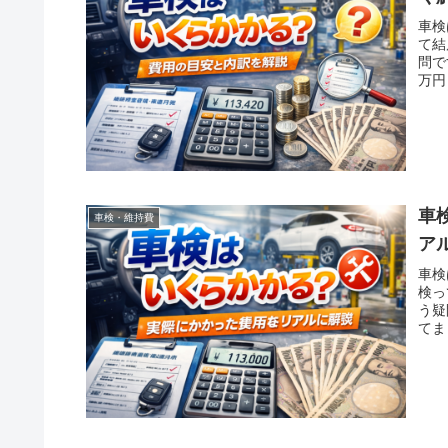
車検
て結
問で
万円
車
車検・維持費
ア
車検
検っ
う疑
てま