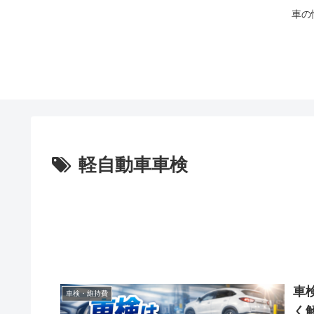
車の
軽自動車車検
車
車検・維持費
く