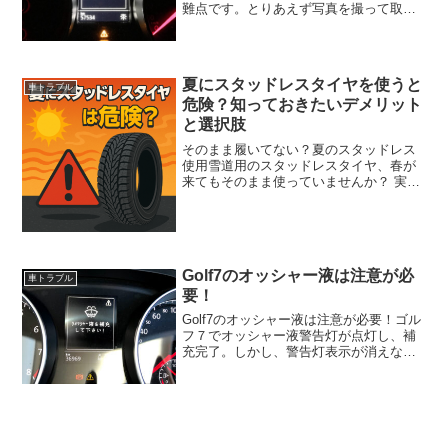
難点です。とりあえず写真を撮って取扱
説明書で確認すると、ブレーキランプの
球切れのようです。クリティカルな内容
で無くて一安心です。警告灯の点灯って
ドッキっとしまよね。た...
夏にスタッドレスタイヤを使うと
車トラブル
危険？知っておきたいデメリット
と選択肢
そのまま履いてない？夏のスタッドレス
使用雪道用のスタッドレスタイヤ、春が
来てもそのまま使っていませんか？ 実は
これ、安全面でも経済面でもおすすめで
きない使い方なんです。 今回は、なぜ夏
のスタッドレス使用が危険なのか、そし
て対策までお伝えしま...
Golf7のオッシャー液は注意が必
車トラブル
要！
Golf7のオッシャー液は注意が必要！ゴル
フ７でオッシャー液警告灯が点灯し、補
充完了。しかし、警告灯表示が消えな
い・・・1週間様子見たけど、やっぱりダ
メです。ディーラーで点検してもらうと
衝撃的な事実が判明！警告灯は消えるよ
うになったのですが...