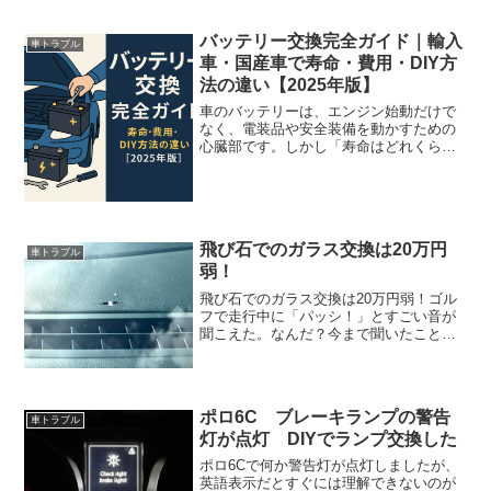
って止まるので、ずっと押していないと
いけません。これが毎回発生する訳でな
バッテリー交換完全ガイド｜輸入
く、時々しか発生しない。こ...
車トラブル
車・国産車で寿命・費用・DIY方
法の違い【2025年版】
車のバッテリーは、エンジン始動だけで
なく、電装品や安全装備を動かすための
心臓部です。しかし「寿命はどれくら
い？」「輸入車と国産車で違いはある
の？」「交換費用は高いの？」と疑問に
思うドライバーも多いでしょう。2025年
現在、バッテリーは高性能...
飛び石でのガラス交換は20万円
車トラブル
弱！
飛び石でのガラス交換は20万円弱！ゴル
フで走行中に「パッシ！」とすごい音が
聞こえた。なんだ？今まで聞いたことが
無い音。何かが当たったようだ。嫌な予
感は的中にフロントガラスにヒビが入っ
ている。これ以上拡大することが無い様
に願うしかない。ゴルフ...
ポロ6C ブレーキランプの警告
車トラブル
灯が点灯 DIYでランプ交換した
ポロ6Cで何か警告灯が点灯しましたが、
英語表示だとすぐには理解できないのが