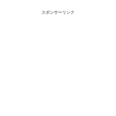
か、どの会社を選ぶか、いつ見直すかに
よって、支払う保険料も事故...
スポンサーリンク