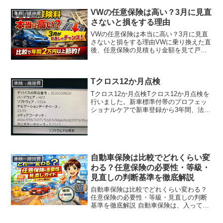
VWの任意保険は高い？3月に見直
車検・維持費
さないと損をする理由
VWの任意保険は本当に高い？3月に見直
さないと損をする理由VWに乗り換えた直
後、任意保険の見積もり金額を見て戸惑
いました。国産車に乗っていた頃は年間6
万円台だった保険料が、ほぼ同条件にも
かかわらず9万円を超えていたからです。
Tクロス12か月点検
「やっぱり輸入車...
車検・維持費
Tクロス12か月点検Tクロス12か月点検を
行いました。新車標準付帯のプロフェッ
ショナルケアで新車登録から3年間、法定
12ヶ月定期点検やフォルクスワーゲン社
指定サービスの点検費用、定期交換部品
の工賃が無料になります。オイルやワイ
パーの交換を提...
自動車保険は比較でどれくらい変
車検・維持費
わる？任意保険の必要性・等級・
見直しの判断基準を徹底解説
自動車保険は比較でどれくらい変わる？
任意保険の必要性・等級・見直しの判断
基準を徹底解説 自動車保険は、入ってい
るだけで安心できるものではありませ
ん。実際には、どこまで補償を付ける