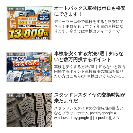
オートバックス車検はポロも格安
車検・維持費
にできます！
ディーラー以外で車検をすると格安にで
きる！ポロがもうすぐ７年目の車検にな
ります。今までは車検はディーラーで済
ませていましたが費用が高い。そこで今
回はディーラー以外の車検を探してみま
した。そこで分かったことは輸入車の車
検となると国産車と違って...
車検を安くする方法7選｜知らな
車検・維持費
いと数万円損するポイント
車検を安くする方法7選｜知らないと数万
円損するポイント車検費用の相場を知り
たい方はこちら👉 車検はいくらかかる？
費用の目安を解説「車検って高すぎな
い？」これ、ほとんどの人が一度は思う
はずです。実際、僕も最初の車検で10万
スタッドレスタイヤの交換時期が
円以上かかって「こん...
車検・維持費
来たようだ
スタッドレスタイヤの交換時期の目安と
なるプラットホーム (adsbygoogle =
window.adsbygoogle || []).push({});スタッ
ドレスタイヤのプラットホームが見えた
ので交換時期のようですスタッドレスタ
イヤに...