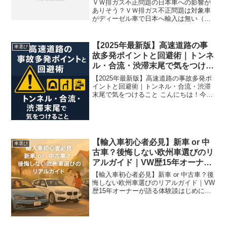
ＶＷ排ガス不正問題の日本車への影響が
ありそう？ＶＷ排ガス不正問題は対象車
がディーゼル車で日本へ輸入は無い（個
人輸入は除く）ので、対岸の火事と思っ
ていたが、最近のニュースを見ると、ガ
ソリン車でもCO2不正があり、日本車へ
【2025年最新版】高速道路の事
車選び
の影響もあるのでは？と...
故多発ポイントと回避術｜トンネ
ル・合流・渋滞末尾で気をつける
こと
【2025年最新版】高速道路の事故多発ポ
イントと回避術｜トンネル・合流・渋滞
末尾で気をつけること こんにちは！今回
は高速道路の事故が起きやすい場所（ト
ンネル・合流・渋滞末尾 ほか）にフォー
カスして、2025年の最新事情も踏まえつ
つ、今日から...
【輸入車初心者必見】新車 or 中
車選び
古車？後悔しない欧州車選びのリ
アルガイド｜VW歴15年オーナー
が語る体験談
【輸入車初心者必見】新車 or 中古車？後
悔しない欧州車選びのリアルガイド｜VW
歴15年オーナーが語る体験談はじめに：
輸入車への憧れと不安のはざまで「いつ
かは輸入車に乗ってみたい」──そんな想
いを持つ人は多いはず。BMW、フォルク
スワーゲン...