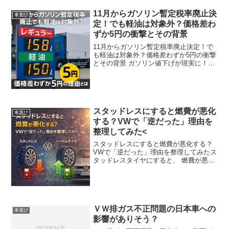
30,000km前後という話もあり、「そろそ
ろ次をどうするか？...
11月からガソリン暫定税率廃止決
車選び
定！でも軽油は対象外？価格差わ
ずか5円の衝撃とその背景
11月からガソリン暫定税率廃止決定！で
も軽油は対象外？価格差わずか5円の衝撃
とその背景 ガソリン値下げが現実に！で
も軽油は据え置き…？ついに、11月1日か
らガソリン暫定税率が廃止されることが
決まりました。これによってガソリン価
格は1リッター...
スタッドレスにすると燃費が悪化
車選び
する？VWで「逆だった」理由を
整理してみた<
スタッドレスにすると燃費が悪化する？
VWで「逆だった」理由を整理してみたス
タッドレスタイヤにすると、 燃費が悪く
なる。ネットで調べると、 ほぼ当たり前
のように そう書かれています。でも、正
直に言います。私のVWでは、逆でした。
ノーマルタイヤ...
ＶＷ排ガス不正問題の日本車への
車選び
影響がありそう？