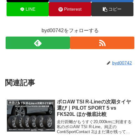
LINE
Pinterest
コピー
byd00742をフォローする
byd00742
関連記事
ポロAW TSI R-Lineの次期タイヤ
車選び
選び｜PILOT SPORT 5 vs
FK520L ほか徹底比較
走行距離がもうすぐ20,000kmに到達する
私のポロAW TSI R-Line。純正の
ContiSportContact 2はまだ溝が残ってい
ますが、スポーツ系タイヤの寿命は概ね