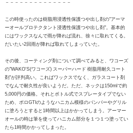
－－－－－－－－－－－－－－
この時使ったのは樹脂用浸透性保護つや出し剤の”アーマ
ーオールプロテクタント浸透性保護つや出し剤”。基本的
にはワックスなんで雨が降れば流れ、徐々に取れてくる。
だいたい2回雨が降れば取れてしまっていた。
その後、コーティング剤について調べてみると、ワコーズ
の”WAKO’S(ワコーズ) スーパーハード 樹脂用耐久コート
剤”が評判高い。こればワックスでなく、ガラスコート剤
でなんで耐久性が良いようだ。ただ、ネックは150mlで約
5,000円の価格。それとボトル式でスプレータイプでない
ため、ポロGTIのようなハニカム模様のバンパーやグリル
に塗ろうとすると1時間以上はかかってしまう。アーマー
オールの時は筆を使ってハニカム部分を１つ１つ塗ってい
たら1時間かかってしまった。