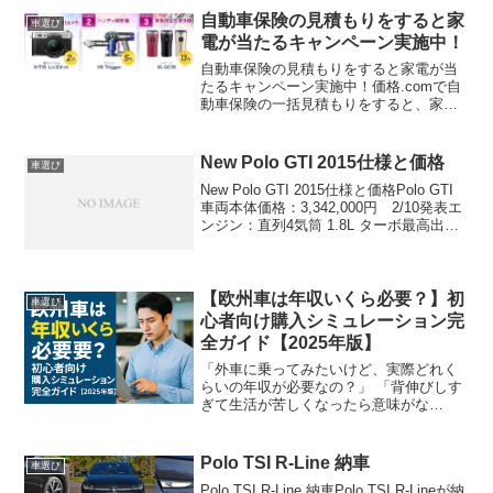
スが用意されていますので、ここは15イ
自動車保険の見積もりをすると家
ンチを購入しまし...
車選び
電が当たるキャンペーン実施中！
自動車保険の見積もりをすると家電が当
たるキャンペーン実施中！価格.comで自
動車保険の一括見積もりをすると、家電
が当たるキャンペーンを実施中です。見
積もりをしたからと言って自動車保険の
ご契約は必要ありません！応募はこちら
New Polo GTI 2015仕様と価格
車選び
↓【価格.com 自...
New Polo GTI 2015仕様と価格Polo GTI
車両本体価格：3,342,000円 2/10発表エ
ンジン：直列4気筒 1.8L ターボ最高出
力：192ps最大トルク：32.6kgmミッショ
ン：7速デュアルクラッチオプション：
L...
【欧州車は年収いくら必要？】初
車選び
心者向け購入シミュレーション完
全ガイド【2025年版】
「外車に乗ってみたいけど、実際どれく
らいの年収が必要なの？」 「背伸びしす
ぎて生活が苦しくなったら意味がな
い…」この記事では、2025年最新版のデ
ータをもとに、欧州車の価格・維持費・
ローン返済額から逆算した「現実的な年
Polo TSI R-Line 納車
車選び
収ライン」を徹底シミュ...
Polo TSI R-Line 納車Polo TSI R-Lineが納