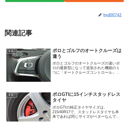
byd00742
関連記事
ポロとゴルフのオートクルーズは
車選び
違う
ポロとゴルフのオートクルーズの違いポ
ロの最新型になって追加された機能の１
つに「オートクルーズコントロール」が
あります。ゴルフ７になって導入された
オートクルーズを使っていると、ポロに
もあったらいいのになぁって思います。
ポロの海外仕様には元々オ...
ポロGTIに15インチスタッドレス
車選び
タイヤ
ポロGTIの純正タイヤサイズは、
215/40R17で、スタッドレスタイヤも本
来であれば同じサイズがベターなんです
が、そこは値段が高く安くしたいもの。
純正アクセサリーに15インチスタッドレ