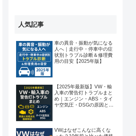
人気記事
車の異音・振動が気になる
人へ｜走行中・停車中の症
状別トラブル診断＆修理費
用の目安【2025年版】
【2025年最新版】VW・輸
入車の警告灯トラブルまと
め｜エンジン・ABS・タイ
ヤ空気圧・DSGの原因と対
処法を徹底解説
VWはなぜこんなに高くな