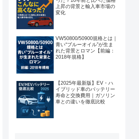
った？10年前と比べた価格
上昇の背景と輸入車市場の
変化
VW50800/50900規格とは｜
青い“ブルーオイル”が生ま
れた背景とロマン【前編：
2018年規格】
【2025年最新版】EV・ハ
イブリッド車のバッテリー
寿命と交換費用｜ガソリン
車との違いを徹底比較